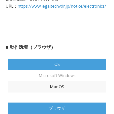
URL：
https://www.legaltechvdr.jp/notice/electronics/
■ 動作環境（ブラウザ）
OS
Microsoft Windows
Mac OS
ブラウザ