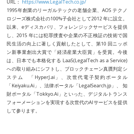
URL：
https://www.LegalTech.co.jp/
1995年創業のリーガルテックの老舗企業、AOS テクノ
ロジーズ株式会社の100%子会社として2012 年に設立。
以来、eディスカバリ、フォレンジックサービスを提供
し、2015 年には犯罪捜査や企業の不正検証の技術で国
民生活の向上に著しく貢献したとして、第10 回ニッポ
ン新事業創出大賞で「経済産業大臣賞」を受賞。今後
は、日本でも本格化する LaaS(LegalTech as a Service)
への取り組みにシフトし、ブロックチェーン真贋判定シ
ステム 「HyperJ.ai」、次世代電子契約ポータル
「Keiyaku.Ai」、法律ポータル「LegalSearch.jp」、 知
財ポータル「Tokkyo.Ai」といった、デジタルトランス
フォーメーションを実現する次世代のAIサービスを提供
して参ります。