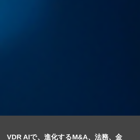
VDR AIで、進化するM&A、法務、金