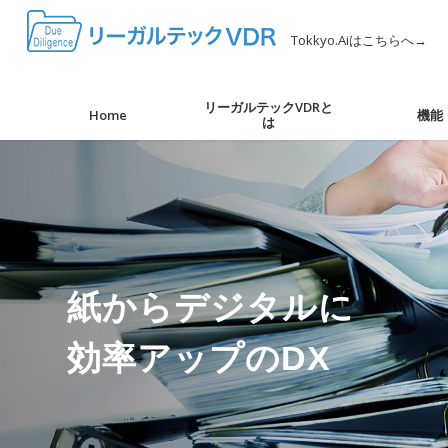
Tokkyo.Aiはこちらへ→
リーガルテックVDRと
Home
機能
は
紙からデジタルに
効率アップのDX