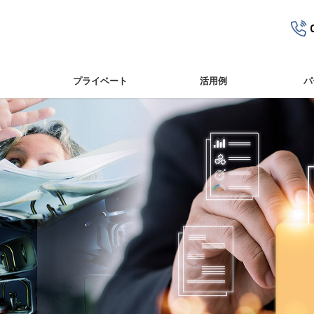
プライベート
活⽤例
パ