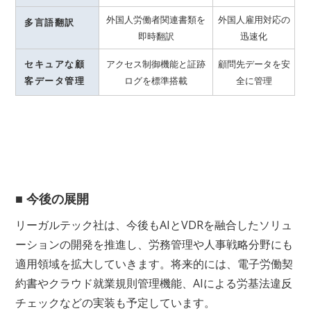
外国人労働者関連書類を
外国人雇用対応の
多言語翻訳
即時翻訳
迅速化
セキュアな顧
アクセス制御機能と証跡
顧問先データを安
客データ管理
ログを標準搭載
全に管理
■ 今後の展開
リーガルテック社は、今後もAIとVDRを融合したソリュ
ーションの開発を推進し、労務管理や人事戦略分野にも
適用領域を拡大していきます。将来的には、電子労働契
約書やクラウド就業規則管理機能、AIによる労基法違反
チェックなどの実装も予定しています。