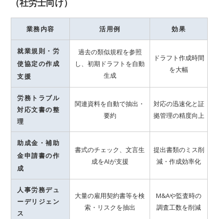
（社労士向け）
業務内容
活用例
効果
就業規則・労
過去の類似規程を参照
ドラフト作成時間
使協定の作成
し、初期ドラフトを自動
を大幅
生成
支援
労務トラブル
関連資料を自動で抽出・
対応の迅速化と証
対応文書の整
要約
拠管理の精度向上
理
助成金・補助
書式のチェック、文言生
提出書類のミス削
金申請書の作
成をAIが支援
減・作成効率化
成
人事労務デュ
大量の雇用契約書等を検
M&Aや監査時の
ーデリジェン
索・リスクを抽出
調査工数を削減
ス