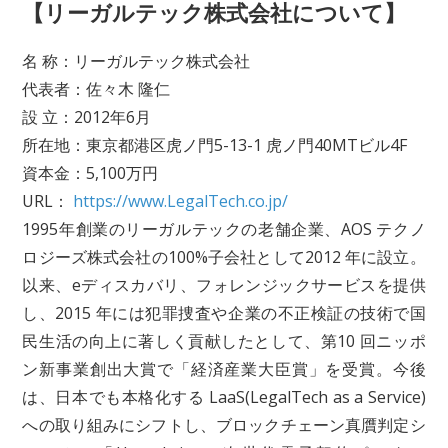
【リーガルテック株式会社について】
名 称：リーガルテック株式会社
代表者：佐々木 隆仁
設 立：2012年6月
所在地：東京都港区虎ノ門5-13-1 虎ノ門40MTビル4F
資本金：5,100万円
URL：
https://www.LegalTech.co.jp/
1995年創業のリーガルテックの老舗企業、AOS テクノ
ロジーズ株式会社の100%子会社として2012 年に設立。
以来、eディスカバリ、フォレンジックサービスを提供
し、2015 年には犯罪捜査や企業の不正検証の技術で国
民生活の向上に著しく貢献したとして、第10 回ニッポ
ン新事業創出大賞で「経済産業大臣賞」を受賞。今後
は、日本でも本格化する LaaS(LegalTech as a Service)
への取り組みにシフトし、ブロックチェーン真贋判定シ