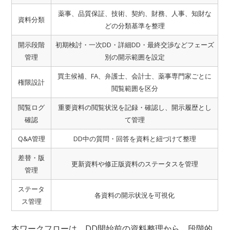
薬事、品質保証、技術、契約、財務、人事、知財な
資料分類
どの分類基準を整理
開示段階
初期検討・一次DD・詳細DD・最終交渉などフェーズ
管理
別の開示範囲を設定
買主候補、FA、弁護士、会計士、薬事専門家ごとに
権限設計
閲覧範囲を区分
閲覧ログ
重要資料の閲覧状況を記録・確認し、開示履歴とし
確認
て管理
Q&A管理
DD中の質問・回答を資料と紐づけて整理
差替・版
更新資料や修正版資料のステータスを管理
管理
ステータ
各資料の開示状況を可視化
ス管理
本ワークフローは、DD開始前の資料整理から、段階的