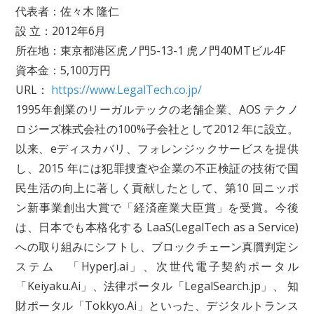
代表者：佐々木 隆仁
設 立：2012年6月
所在地：東京都港区虎ノ門5-13-1 虎ノ門40MTビル4F
資本金：5,100万円
URL：
https://www.LegalTech.co.jp/
1995年創業のリーガルテックの老舗企業、AOS テクノ
ロジーズ株式会社の100%子会社として2012 年に設立。
以来、eディスカバリ、フォレンジックサービスを提供
し、2015 年には犯罪捜査や企業の不正検証の技術で国
民生活の向上に著しく貢献したとして、第10 回ニッポ
ン新事業創出大賞で「経済産業大臣賞」を受賞。今後
は、日本でも本格化する LaaS(LegalTech as a Service)
への取り組みにシフトし、ブロックチェーン真贋判定シ
ステム 「HyperJ.ai」、次世代電子契約ポータル
「Keiyaku.Ai」、法律ポータル「LegalSearch.jp」、 知
財ポータル「Tokkyo.Ai」といった、デジタルトランス