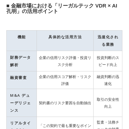
■ 金融市場における「リーガルテック VDR × AI
孔明」の活用ポイント
機能
具体的な活用方法
迅速化され
る業務
財務データ
企業の信用リスク評価・投資リ
投資判断のス
スク分析
ピード向上
解析
企業の信用スコア解析・リスク
融資判断の迅
融資審査
評価
速化
M&A デュ
取引の安全性
ーデリジェ
契約書のリスク要因を自動抽出
向上
ンス
監査・法務チ
リアルタイ
「この契約で最も重要なポイン
ェックの効率