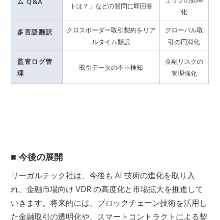
ム Q&A
トは？」などの質問に即回答
化
クロスボーダー取引契約をリア
グローバル取
多言語翻訳
ルタイム翻訳
引の円滑化
監査ログ管
金融リスクの
取引データの不正検知
理
管理強化
■ 今後の展開
リーガルテック社は、今後も AI 技術の進化を取り入
れ、金融市場向け VDR の高度化と市場拡大を推進して
いきます。将来的には、ブロックチェーン技術を活用し
た金融取引の透明化や、スマートコントラクトによる契