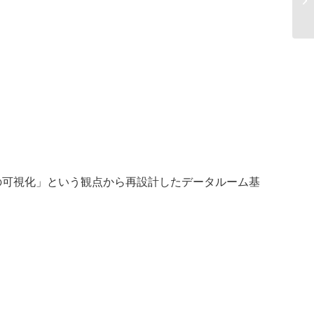
ら
の可視化」という観点から再設計したデータルーム基