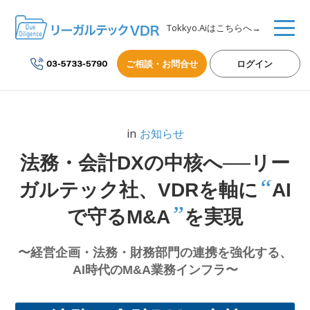
Tokkyo.Aiはこちらへ→
ご相談・お問合せ
ログイン
in
お知らせ
法務・会計DXの中核へ──リー
“
ガルテック社、VDRを軸に
AI
”
で守るM&A
を実現
〜経営企画・法務・財務部門の連携を強化する、
AI時代のM&A業務インフラ〜