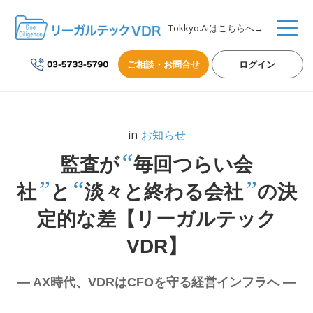
Tokkyo.Aiはこちらへ→
ご相談・お問合せ
ログイン
in
お知らせ
“
監査が
毎回つらい会
”
“
”
社
と
淡々と終わる会社
の決
定的な差【リーガルテック
VDR】
― AX時代、VDRはCFOを守る経営インフラへ ―